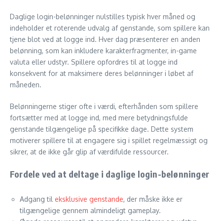
Daglige login-belønninger nulstilles typisk hver måned og
indeholder et roterende udvalg af genstande, som spillere kan
tjene blot ved at logge ind. Hver dag præsenterer en anden
belønning, som kan inkludere karakterfragmenter, in-game
valuta eller udstyr. Spillere opfordres til at logge ind
konsekvent for at maksimere deres belønninger i løbet af
måneden.
Belønningerne stiger ofte i værdi, efterhånden som spillere
fortsætter med at logge ind, med mere betydningsfulde
genstande tilgængelige på specifikke dage. Dette system
motiverer spillere til at engagere sig i spillet regelmæssigt og
sikrer, at de ikke går glip af værdifulde ressourcer.
Fordele ved at deltage i daglige login-belønninger
Adgang til
eksklusive genstande
, der måske ikke er
tilgængelige gennem almindeligt gameplay.