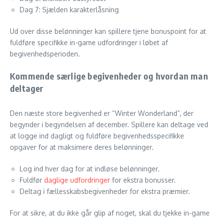
Dag 7: Sjælden karakterlåsning
Ud over disse belønninger kan spillere tjene bonuspoint for at
fuldføre specifikke in-game udfordringer i løbet af
begivenhedsperioden.
Kommende særlige begivenheder og hvordan man
deltager
Den næste store begivenhed er “Winter Wonderland”, der
begynder i begyndelsen af december. Spillere kan deltage ved
at logge ind dagligt og fuldføre begivenhedsspecifikke
opgaver for at maksimere deres belønninger.
Log ind hver dag for at indløse belønninger.
Fuldfør
daglige udfordringer
for ekstra bonusser.
Deltag i fællesskabsbegivenheder for ekstra præmier.
For at sikre, at du ikke går glip af noget, skal du tjekke in-game