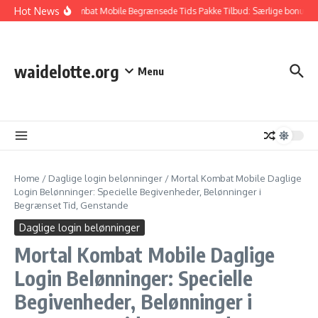
Skip to content
Hot News
Mortal Kombat Mobile Begrænsede Tids Pakke Tilbud: Særlige bonusser,
waidelotte.org
Menu
Home
/
Daglige login belønninger
/
Mortal Kombat Mobile Daglige
Login Belønninger: Specielle Begivenheder, Belønninger i
Begrænset Tid, Genstande
Daglige login belønninger
Mortal Kombat Mobile Daglige
Login Belønninger: Specielle
Begivenheder, Belønninger i