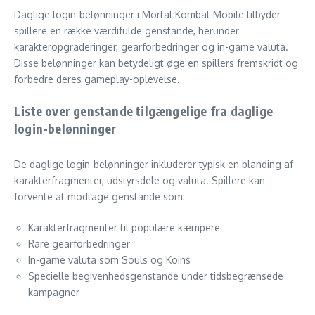
Daglige login-belønninger i Mortal Kombat Mobile tilbyder
spillere en række værdifulde genstande, herunder
karakteropgraderinger, gearforbedringer og in-game valuta.
Disse belønninger kan betydeligt øge en spillers fremskridt og
forbedre deres gameplay-oplevelse.
Liste over genstande tilgængelige fra daglige
login-belønninger
De daglige login-belønninger inkluderer typisk en blanding af
karakterfragmenter, udstyrsdele og valuta. Spillere kan
forvente at modtage genstande som:
Karakterfragmenter til populære kæmpere
Rare gearforbedringer
In-game valuta som Souls og Koins
Specielle begivenhedsgenstande under tidsbegrænsede
kampagner