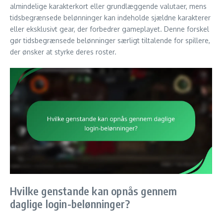
almindelige karakterkort eller grundlæggende valutaer, mens
tidsbegrænsede belønninger kan indeholde sjældne karakterer
eller eksklusivt gear, der forbedrer gameplayet. Denne forskel
gør tidsbegrænsede belønninger særligt tiltalende for spillere,
der ønsker at styrke deres roster.
Hvilke genstande kan opnås gennem
daglige login-belønninger?