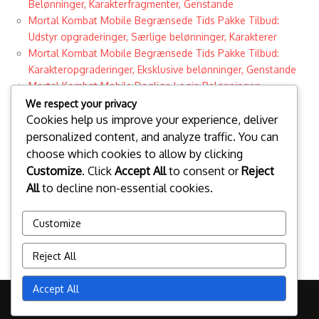
Belønninger, Karakterfragmenter, Genstande
Mortal Kombat Mobile Begrænsede Tids Pakke Tilbud:
Udstyr opgraderinger, Særlige belønninger, Karakterer
Mortal Kombat Mobile Begrænsede Tids Pakke Tilbud:
Karakteropgraderinger, Eksklusive belønninger, Genstande
Mortal Kombat Mobile Daglige Login Belønninger:
Eksklusive Tilbud, Tidsbegrænsede, Samleobjekter
We respect your privacy
Cookies help us improve your experience, deliver
Mortal Kombat Mobile Tidsbegrænsede Pakke Tilbud:
Milepælsbelønninger, Unikt udstyr, Genstande
personalized content, and analyze traffic. You can
Mortal Kombat Mobile Tower Event Præmier: Event
choose which cookies to allow by clicking
milepæle, Unikke genstande, Bonusser
Customize
. Click
Accept All
to consent or
Reject
Categories
All
to decline non-essential cookies.
Begrænsede Tidsrum Pakke Tilbud
Daglige login belønninger
Customize
Tower Event Milepælspræmier
Reject All
Accept All
Copyright © 2026 waidelotte.org | Powered by
News Magazine X