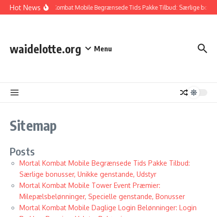
Skip to content
Hot News
Mortal Kombat Mobile Begrænsede Tids Pakke Tilbud: Særlige bonuss
waidelotte.org
Menu
Sitemap
Posts
Mortal Kombat Mobile Begrænsede Tids Pakke Tilbud:
Særlige bonusser, Unikke genstande, Udstyr
Mortal Kombat Mobile Tower Event Præmier:
Milepælsbelønninger, Specielle genstande, Bonusser
Mortal Kombat Mobile Daglige Login Belønninger: Login