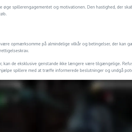
 øge spillerengagementet og motivationen. Den hastighed, der skabe
køb.
e være opmærksomme på almindelige vilkår og betingelser, der kan gæ
rettigelseskrav.
r, kan de eksklusive genstande ikke længere være tilgængelige. Refusio
 hjælpe spillere med at træffe informerede beslutninger og undgå pote