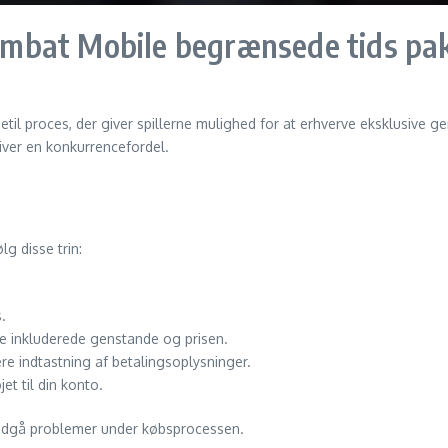
mbat Mobile begrænsede tids pa
til proces, der giver spillerne mulighed for at erhverve eksklusive g
giver en konkurrencefordel.
g disse trin:
.
de inkluderede genstande og prisen.
re indtastning af betalingsoplysninger.
et til din konto.
t undgå problemer under købsprocessen.