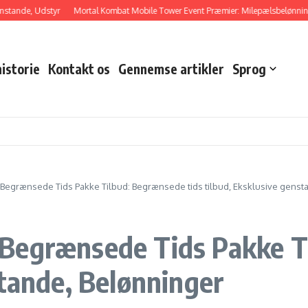
e, Udstyr
Mortal Kombat Mobile Tower Event Præmier: Milepælsbelønninger, Sp
istorie
Kontakt os
Gennemse artikler
Sprog
Begrænsede Tids Pakke Tilbud: Begrænsede tids tilbud, Eksklusive genst
Begrænsede Tids Pakke T
stande, Belønninger