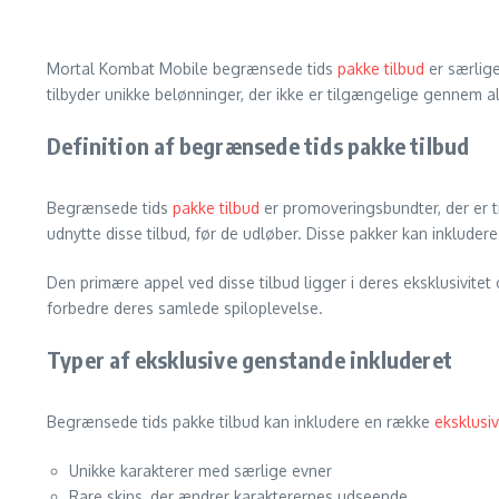
Mortal Kombat Mobile begrænsede tids
pakke tilbud
er særlig
tilbyder unikke belønninger, der ikke er tilgængelige gennem 
Definition af begrænsede tids pakke tilbud
Begrænsede tids
pakke tilbud
er promoveringsbundter, der er ti
udnytte disse tilbud, før de udløber. Disse pakker kan inklude
Den primære appel ved disse tilbud ligger i deres eksklusivitet
forbedre deres samlede spiloplevelse.
Typer af eksklusive genstande inkluderet
Begrænsede tids pakke tilbud kan inkludere en række
eksklusi
Unikke karakterer med særlige evner
Rare skins, der ændrer karakterernes udseende