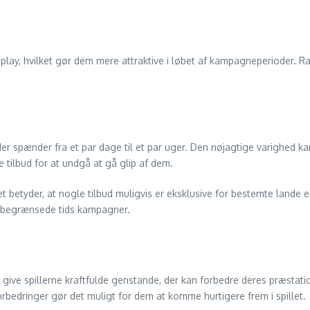
meplay, hvilket gør dem mere attraktive i løbet af kampagneperioder.
 der spænder fra et par dage til et par uger. Den nøjagtige varighed k
tilbud for at undgå at gå glip af dem.
 betyder, at nogle tilbud muligvis er eksklusive for bestemte lande el
se begrænsede tids kampagner.
ive spillerne kraftfulde genstande, der kan forbedre deres præstation
 forbedringer gør det muligt for dem at komme hurtigere frem i spillet.