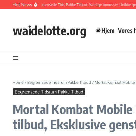
Skip to content
Hot News
Kombat Mobile Begrænsede Tids Pakke Tilbud: Særlige bonusser, Unikke genstand
waidelotte.org
Hjem
Vores h
Home
/
Begrænsede Tidsrum Pakke Tilbud
/
Mortal Kombat Mobile 
Begrænsede Tidsrum Pakke Tilbud
Mortal Kombat Mobile 
tilbud, Eksklusive gen