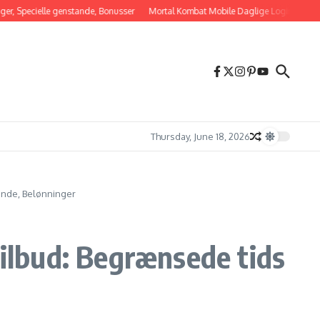
ecielle genstande, Bonusser
Mortal Kombat Mobile Daglige Login Belønninger: 
Thursday, June 18, 2026
ande, Belønninger
ilbud: Begrænsede tids