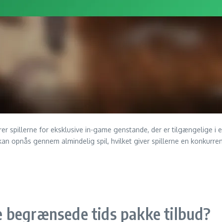
r spillerne for eksklusive in-game genstande, der er tilgængelige i
 kan opnås gennem almindelig spil, hvilket giver spillerne en konkurr
 begrænsede tids pakke tilbud?