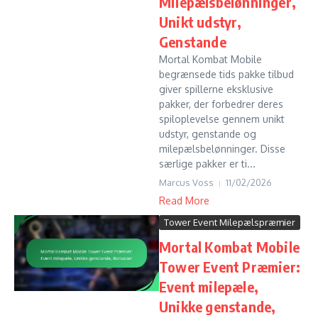
Milepælsbelønninger,
Unikt udstyr,
Genstande
Mortal Kombat Mobile
begrænsede tids pakke tilbud
giver spillerne eksklusive
pakker, der forbedrer deres
spiloplevelse gennem unikt
udstyr, genstande og
milepælsbelønninger. Disse
særlige pakker er ti...
Marcus Voss
11/02/2026
Read More
Tower Event Milepælspræmier
Mortal Kombat Mobile
Tower Event Præmier:
Event milepæle,
Unikke genstande,