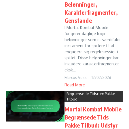
Belønninger,
Karakterfragmenter,
Genstande
I Mortal Kombat Mobile
fungerer daglige login-
belønninger som et værdifuldt
incitament for spillere til at
engagere sig regelmæssigt i
spillet. Disse belønninger kan
inkludere karakterfragmenter,
eksk...
Marcus Voss
12/02/2026
Read More
Begrænsede Tidsrum Pakke
Tilbud
Mortal Kombat Mobile
Begrænsede Tids
Pakke Tilbud: Udstyr