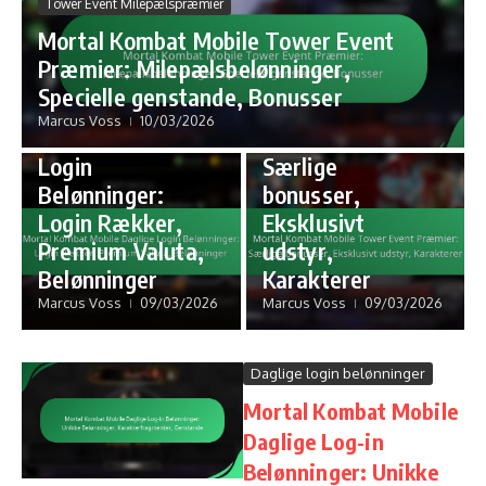
Tower Event Milepælspræmier
Begrænsede Tidsrum Pakke
Mortal Kombat Mobile Tower Event
Tilbud
Præmier: Milepælsbelønninger,
Daglige login belønninger
Mortal Kombat
Specielle genstande, Bonusser
Mortal Kombat
Mobile Tower
Marcus Voss
10/03/2026
Mobile Daglige
Event Præmier:
Login
Særlige
Belønninger:
bonusser,
Login Rækker,
Eksklusivt
Premium Valuta,
udstyr,
Belønninger
Karakterer
Marcus Voss
09/03/2026
Marcus Voss
09/03/2026
Daglige login belønninger
Mortal Kombat Mobile
Daglige Log-in
Belønninger: Unikke