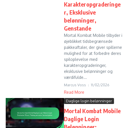
Karakteropgraderinge
r, Eksklusive
belønninger,
Genstande
Mortal Kombat Mobile tilbyder i
øjeblikket tidsbegrænsede
pakkeaftaler, der giver spillerne
mulighed for at forbedre deres
spiloplevelse med
karakteropgraderinger,
eksklusive belønninger og
værdifulde...
Marcus Voss
11/02/2026
Read More
Daglige login belønninger
Mortal Kombat Mobile
Daglige Login
Belønninger: