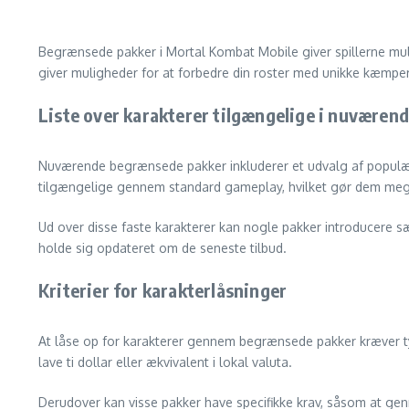
Begrænsede pakker i Mortal Kombat Mobile giver spillerne mulig
giver muligheder for at forbedre din roster med unikke kæmpe
Liste over karakterer tilgængelige i nuværend
Nuværende begrænsede pakker inkluderer et udvalg af populære 
tilgængelige gennem standard gameplay, hvilket gør dem mege
Ud over disse faste karakterer kan nogle pakker introducere sær
holde sig opdateret om de seneste tilbud.
Kriterier for karakterlåsninger
At låse op for karakterer gennem begrænsede pakker kræver typi
lave ti dollar eller ækvivalent i lokal valuta.
Derudover kan visse pakker have specifikke krav, såsom at genn