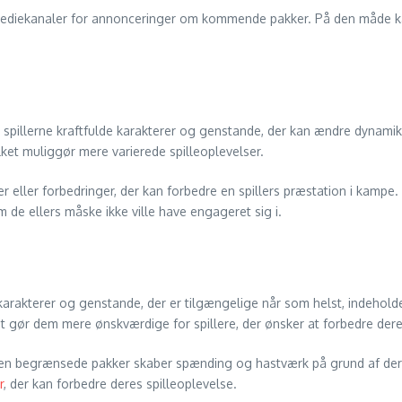
e mediekanaler for annonceringer om kommende pakker. På den måde k
spillerne kraftfulde karakterer og genstande, der kan ændre dynamik
ket muliggør mere varierede spilleoplevelser.
 eller forbedringer, der kan forbedre en spillers præstation i kampe
om de ellers måske ikke ville have engageret sig i.
dkarakterer og genstande, der er tilgængelige når som helst, indehold
t gør dem mere ønskværdige for spillere, der ønsker at forbedre dere
men begrænsede pakker skaber spænding og hastværk på grund af deres f
r
, der kan forbedre deres spilleoplevelse.