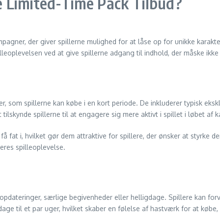
 Limited-Time Pack Tilbud?
agner, der giver spillerne mulighed for at låse op for unikke karakte
illeoplevelsen ved at give spillerne adgang til indhold, der måske ik
om spillerne kan købe i en kort periode. De inkluderer typisk ekskl
lskynde spillerne til at engagere sig mere aktivt i spillet i løbet a
å fat i, hvilket gør dem attraktive for spillere, der ønsker at styrke d
deres spilleoplevelse.
ilopdateringer, særlige begivenheder eller helligdage. Spillere kan fo
 dage til et par uger, hvilket skaber en følelse af hastværk for at købe,