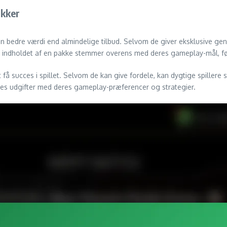
akker
en bedre værdi end almindelige tilbud. Selvom de giver eksklusive gen
, om indholdet af en pakke stemmer overens med deres gameplay-mål, fø
 få succes i spillet. Selvom de kan give fordele, kan dygtige spillere
eres udgifter med deres gameplay-præferencer og strategier.