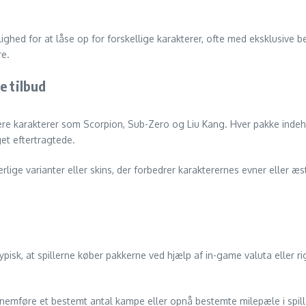
hed for at låse op for forskellige karakterer, ofte med eksklusive b
re.
e tilbud
karakterer som Scorpion, Sub-Zero og Liu Kang. Hver pakke indeholder
t eftertragtede.
lige varianter eller skins, der forbedrer karakterernes evner eller æs
sk, at spillerne køber pakkerne ved hjælp af in-game valuta eller rig
emføre et bestemt antal kampe eller opnå bestemte milepæle i spillet.