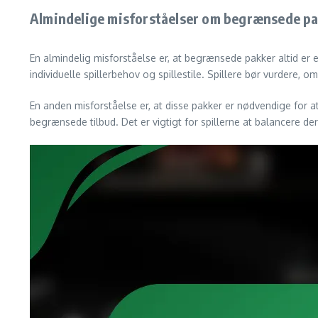
Almindelige misforståelser om begrænsede p
En almindelig misforståelse er, at begrænsede pakker altid er 
individuelle spillerbehov og spillestile. Spillere bør vurdere
En anden misforståelse er, at disse pakker er nødvendige for at
begrænsede tilbud. Det er vigtigt for spillerne at balancere d