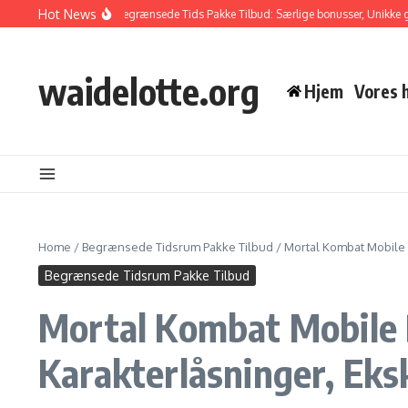
Skip to content
Hot News
l Kombat Mobile Begrænsede Tids Pakke Tilbud: Særlige bonusser, Unikke gensta
waidelotte.org
Hjem
Vores h
Home
/
Begrænsede Tidsrum Pakke Tilbud
/
Mortal Kombat Mobile 
Begrænsede Tidsrum Pakke Tilbud
Mortal Kombat Mobile 
Karakterlåsninger, Eks