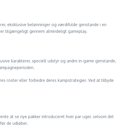
rer, eksklusive belønninger og værdifulde genstande i en
ke er tilgængeligt gennem almindeligt gameplay.
usive karakterer, specielt udstyr og andre in-game genstande,
f kampagneperioden.
eres roster eller forbedre deres kampstrategier. Ved at tilbyde
rvente at se nye pakker introduceret hver par uger, selvom det
 før de udløber.