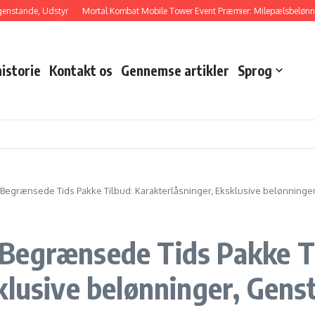
nde, Udstyr
Mortal Kombat Mobile Tower Event Præmier: Milepælsbelønninger, 
istorie
Kontakt os
Gennemse artikler
Sprog
Begrænsede Tids Pakke Tilbud: Karakterlåsninger, Eksklusive belønninge
Begrænsede Tids Pakke T
klusive belønninger, Gens