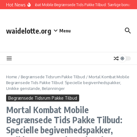
Skip to content
Hot News
Mortal Kombat Mobile Begrænsede Tids Pakke Tilbud: Særlige bonusser, 
waidelotte.org
Menu
Home
/
Begrænsede Tidsrum Pakke Tilbud
/
Mortal Kombat Mobile
Begrænsede Tids Pakke Tilbud: Specielle begivenhedspakker,
Unikke genstande, Belønninger
Begrænsede Tidsrum Pakke Tilbud
Mortal Kombat Mobile
Begrænsede Tids Pakke Tilbud:
Specielle begivenhedspakker,