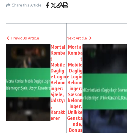
Share this Article
Previous Article
Next Article
Mortal
Mortal
Komba
Komba
t
t
Mobile
Mobile
Daglig
Daglig
e Login
e Login
Belønn
Belønn
inger:
inger:
Sjæle,
Sæson
Udstyr
belønn
,
inger,
Karakt
Unikke
erer
Gensta
nde,
Bonus